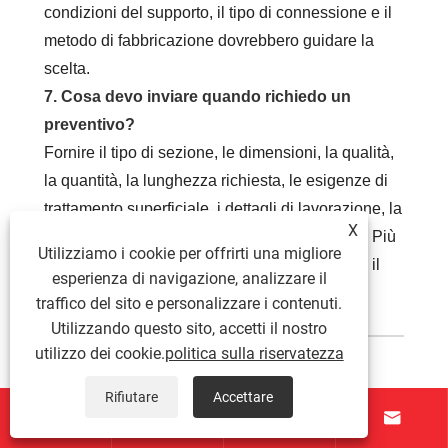
condizioni del supporto, il tipo di connessione e il
metodo di fabbricazione dovrebbero guidare la
scelta.
7. Cosa devo inviare quando richiedo un
preventivo?
Fornire il tipo di sezione, le dimensioni, la qualità,
la quantità, la lunghezza richiesta, le esigenze di
trattamento superficiale, i dettagli di lavorazione, la
X
destinazione e i tempi di consegna desiderati. Più
Utilizziamo i cookie per offrirti una migliore
precisa sarà la tua richiesta, più accurato sarà il
esperienza di navigazione, analizzare il
preventivo.
traffico del sito e personalizzare i contenuti.
Utilizzando questo sito, accetti il ​​nostro
utilizzo dei cookie.
politica sulla riservatezza
Considerazioni finali
Rifiutare
Accettare




Le prestazioni strutturali non sono mai determinate